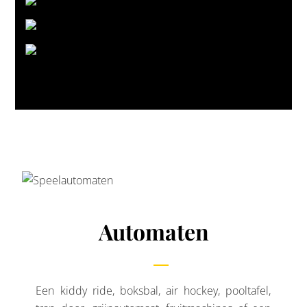
Automaten
Een kiddy ride, boksbal, air hockey, pooltafel,