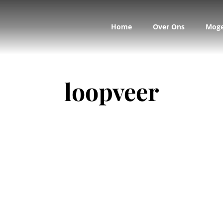
Home
Over Ons
Moge
loopveer