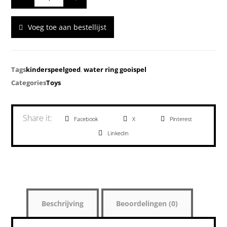
Voeg toe aan bestellijst
Tags
kinderspeelgoed
,
water ring gooispel
Categories
Toys
Facebook
X
Pinterest
Linkedin
Beschrijving
Beoordelingen (0)