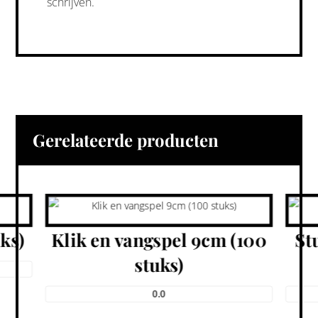
schrijven.
Gerelateerde producten
ks)
Klik en vangspel 9cm (100
St
stuks)
0.0